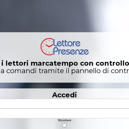
gli accessi dei tuoi dipedenti in t
tempo comunicano le marcature alla tua
i i lettori marcatempo con controll
ia comandi tramite il pannello di contr
estisci l'anagrafica dipendenti onli
Modifica i dati anagrafici, badge ecc.
 marcature scegliendo il formato i
Accedi
ati, esporta un file csv, un file excel o u
Ricordami