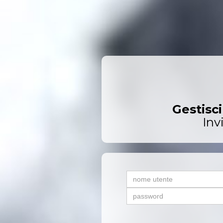
Controlla 
I lettori marca
Gestisc
Inv
G
Esporta le
Copia i d