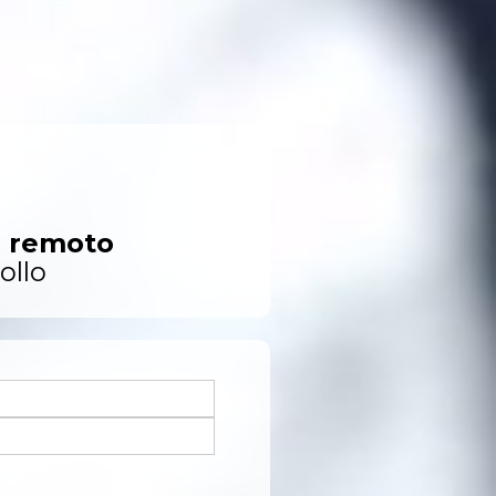
empo reale!
 sezione privata
o remoto
ollo
ne
n autonomia
n file pdf